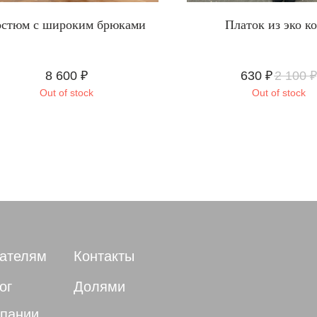
остюм с широким брюками
Платок из эко к
8 600
₽
630
₽
2 100
₽
Out of stock
Out of stock
ателям
Контакты
ог
Долями
пании