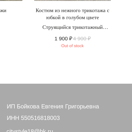
ожи
Костюм из нежного трикотажа с
юбкой в голубом цвете
Рас
Струящийся трикотажный
костюм
1 900
₽
4 900
₽
Out of stock
ИП Бойкова Евгения Григорьевна
ИНН 550516818003
citystyle18@bk.ru