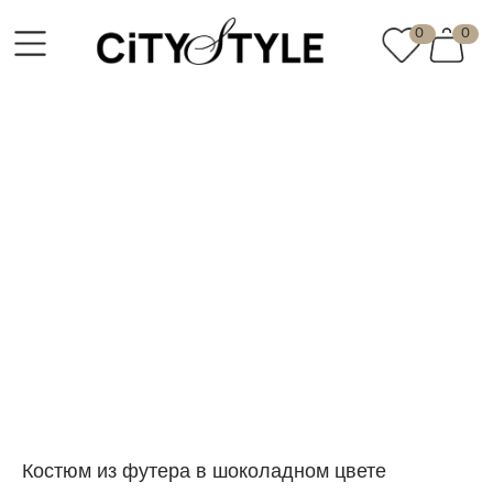
0
0
О бренде
Сотрудничество
талог
Покупателям
Ко
Костюм из футера в шоколадном цвете