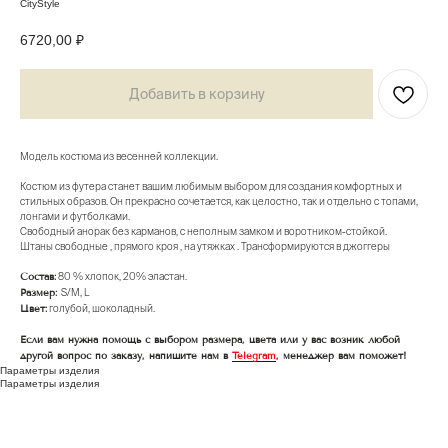
CityStyle
6720,00
₽
Добавить в корзину
Модель костюма из весенней коллекции.
Костюм из футера станет вашим любимым выбором для создания комфортных и
стильных образов. Он прекрасно сочетается, как целостно, так и отдельно с топами,
лонгами и футболками.
Свободный анорак без карманов, с неполным замком и воротником-стойкой.
Штаны свободные , прямого кроя , на утяжках . Трансформируются в джоггеры
Состав:
80 % хлопок, 20% эластан.
Размер:
S/M, L
Цвет:
голубой, шоколадный.
Если вам нужна помощь с выбором размера, цвета или у вас возник любой
другой вопрос по заказу, напишите нам в
Telegram
, менеджер вам поможет!
Параметры изделия
Параметры изделия