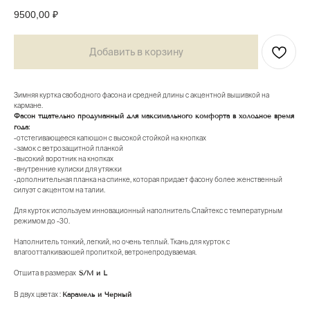
9500,00
₽
Добавить в корзину
Зимняя куртка свободного фасона и средней длины с акцентной вышивкой на
кармане.
Фасон тщательно продуманный для максимального комфорта в холодное время
года:
-отстегивающееся капюшон с высокой стойкой на кнопках
-замок с ветрозащитной планкой
-высокий воротник на кнопках
-внутренние кулиски для утяжки
-дополнительная планка на спинке, которая придает фасону более женственный
силуэт с акцентом на талии.
Для курток используем инновационный наполнитель Слайтекс с температурным
режимом до -30.
Наполнитель тонкий, легкий, но очень теплый. Ткань для курток с
влагоотталкиваюшей пропиткой, ветронепродуваемая.
Отшита в размерах
S/M и L
В двух цветах :
Карамель и Черный