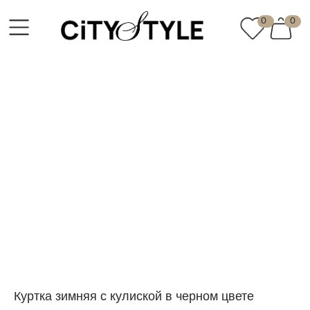
0
0
О бренде
Сотрудничество
талог
Покупателям
Ко
Куртка зимняя с кулиской в черном цвете